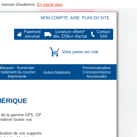
de mesure d'audience.
En savoir plus
.
MON COMPTE
AIDE
PLAN DU SITE
Paiement
Livraison offerte*
Contact
sécurisé
dès 225€
d'achat
SAV
HT
Votre panier est vide
Marquer - Numéroter
Personnalisation
Traitement du courrier
Correspondance
Autres Matériels
Imprimante
Nouveautés
MÉRIQUE
re de la gamme GP5, GP
aliser toutes vos
alisation de vos supports