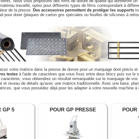
lients. Nous vous proposons des films de dorure de qualité qui donneront un 
matériau travaillé, optez pour différents types de films correspondant à différ
aleur de la presse.
Des accessoires permettent de protéger les supports
tr
 pour dorer (plaques de carton gris spéciales ou feuilles de silicones à retro
.
acez votre matrice dans la presse de dorure pour un marquage doré précis et 
os textes
à l'aide de caractères que vous fixez entre deux blocs puis sur le 
 caractères, vous obtiendrez un résultat remarquable sur le marquage de vos
ité et niveau de détails qu'avec une matrice traditionnelle. Avec une base, pl
atrices, que vous possédez déjà pour les adapter à votre nouvelle machine à 
 GP 5
POUR GP PRESSE
POUR 