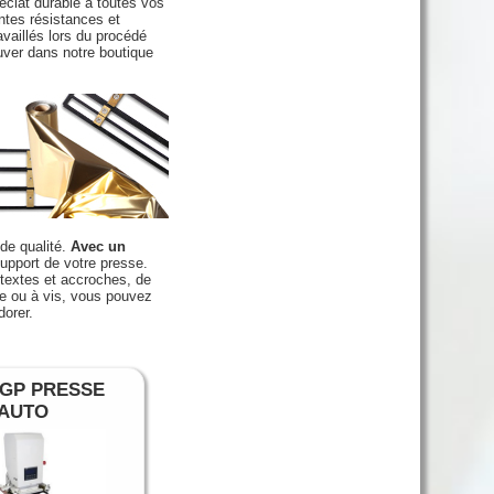
éclat durable à toutes vos
entes résistances et
availlés lors du procédé
uver dans notre boutique
de qualité.
Avec un
support de votre presse.
 textes et accroches, de
ane ou à vis, vous pouvez
dorer.
GP PRESSE
AUTO