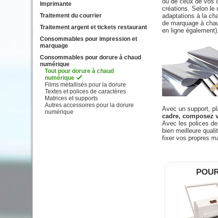
ou de ceux de vos c
Imprimante
créations. Selon le 
Traitement du courrier
adaptations à la ch
de marquage à chaud
Traitement argent et tickets restaurant
en ligne également)
Consommables pour impression et
marquage
Consommables pour dorure à chaud
numérique
Tout pour dorure à chaud
numérique
Films métallisés pour la dorure
Textes et polices de caractères
Matrices et supports
Autres accessoires pour la dorure
Avec un support, pl
numérique
cadre, composez v
Avec les polices de
bien meilleure qual
fixer vos propres m
POUR