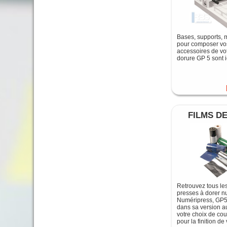
Bases, supports, 
pour composer vos
accessoires de vo
dorure GP 5 sont ic
FILMS D
Retrouvez tous les
presses à dorer n
Numéripress, GP5
dans sa version au
votre choix de co
pour la finition de