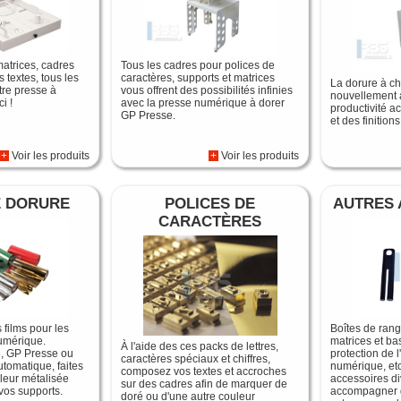
matrices, cadres
Tous les cadres pour polices de
 textes, tous les
caractères, supports et matrices
La dorure à c
tre presse à
vous offrent des possibilités infinies
nouvellement 
i !
avec la presse numérique à dorer
productivité a
GP Presse.
et des finition
+
Voir les produits
+
Voir les produits
E DORURE
POLICES DE
AUTRES 
CARACTÈRES
 films pour les
Boîtes de rang
umérique.
matrices et ba
À l'aide des ces packs de lettres,
, GP Presse ou
protection de 
caractères spéciaux et chiffres,
tomatique, faites
numérique, etc
composez vos textes et accroches
uleur métalisée
accessoires d
sur des cadres afin de marquer de
 vos supports.
accompagner da
doré ou d'une autre couleur