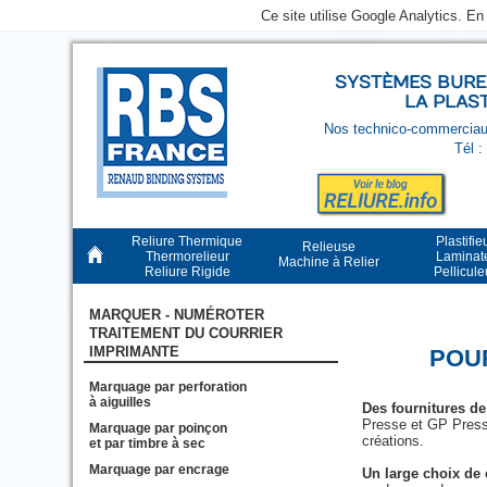
Ce site utilise Google Analytics. E
SYSTÈMES BUREA
LA PLAS
Nos technico-commerciaux
Tél :
Reliure Thermique
Plastifie
Relieuse
Thermorelieur
Laminat
Machine à Relier
Reliure Rigide
Pellicul
MARQUER - NUMÉROTER
TRAITEMENT DU COURRIER
IMPRIMANTE
POU
Marquage par perforation
à aiguilles
Des fournitures de
Presse et GP Press
Marquage par poinçon
créations.
et par timbre à sec
Marquage par encrage
Un large choix de 