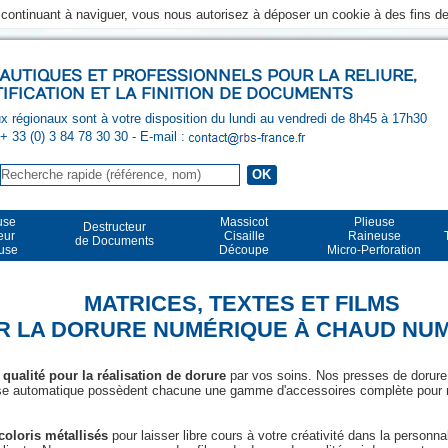
n continuant à naviguer, vous nous autorisez à déposer un cookie à des fins 
UTIQUES ET PROFESSIONNELS POUR LA RELIURE,
TIFICATION ET LA FINITION DE DOCUMENTS
 régionaux sont à votre disposition du lundi au vendredi de 8h45 à 17h30
 + 33 (0) 3 84 78 30 30
- E-mail :
use
Massicot
Plieuse
Destructeur
eur
Cisaille
Raineuse
de Documents
euse
Découpe
Micro-Perforation
MATRICES, TEXTES ET FILMS
R LA DORURE NUMÉRIQUE À CHAUD NU
 qualité pour la réalisation de dorure
par vos soins. Nos presses de doru
e automatique possèdent chacune une gamme d'accessoires complète pour ré
coloris métallisés
pour laisser libre cours à votre créativité dans la personn