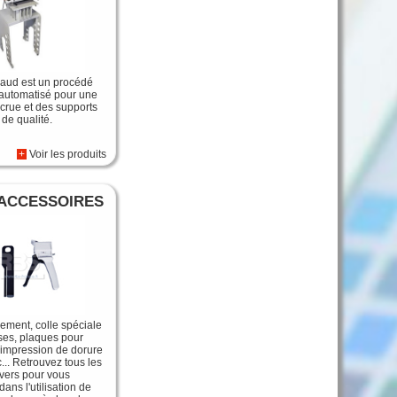
haud est un procédé
automatisé pour une
ccrue et des supports
s de qualité.
+
Voir les produits
ACCESSOIRES
ement, colle spéciale
ses, plaques pour
l'impression de dorure
... Retrouvez tous les
ivers pour vous
ns l'utilisation de