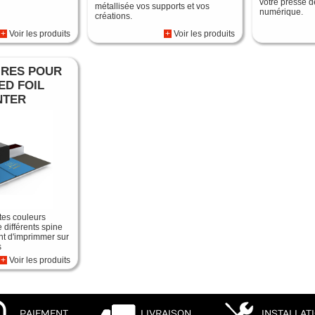
votre presse 
métallisée vos supports et vos
numérique.
créations.
+
Voir les produits
+
Voir les produits
IRES POUR
ED FOIL
NTER
tes couleurs
e différents spine
nt d'imprimmer sur
s
+
Voir les produits
PAIEMENT
LIVRAISON
INSTALLAT