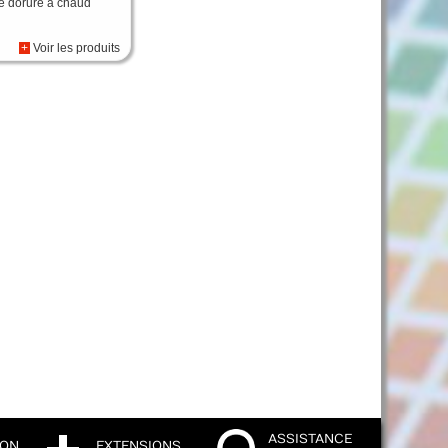
de dorure à chaud
+
Voir les produits
ASSISTANCE
ION
EXTENSIONS