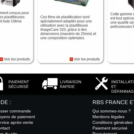
ement conçus pour
Cette gamme d
Ces films de plastification sont
les plastifieuses
est tout spéc
spécialement adaptés pour une
et Auto Ultima
une qualité op
utilisation avec la plastifieuse
pelliculeuses P
ImageCare 320, grâce à des
dimensions (mandrin de 25mm) et
une composition optimales.
+
Voir les produits
+
Voir les produits
PAIEMENT
LIVRAISON
INSTALLAT
SÉCURISÉ
RAPIDE
ET
DÉPANNAG
IDE :
RBS FRANCE E
sser commande
Qui sommes-nous ?
yens de paiement
Mentions légales
rvice après-vente
Conditions générales
ntact
Paiement sécurisé
an du site
Recrutement