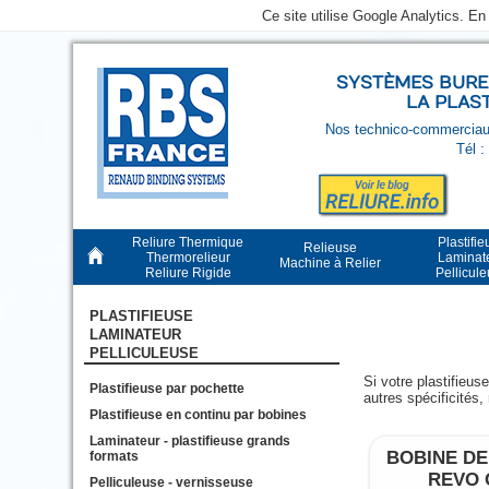
Ce site utilise Google Analytics. E
SYSTÈMES BUREA
LA PLAS
Nos technico-commerciaux
Tél :
Reliure Thermique
Plastifie
Relieuse
Thermorelieur
Laminat
Machine à Relier
Reliure Rigide
Pellicul
PLASTIFIEUSE
LAMINATEUR
PELLICULEUSE
Si votre plastifieus
Plastifieuse par pochette
autres spécificités,
Plastifieuse en continu par bobines
Laminateur - plastifieuse grands
BOBINE DE
formats
REVO 
Pelliculeuse - vernisseuse