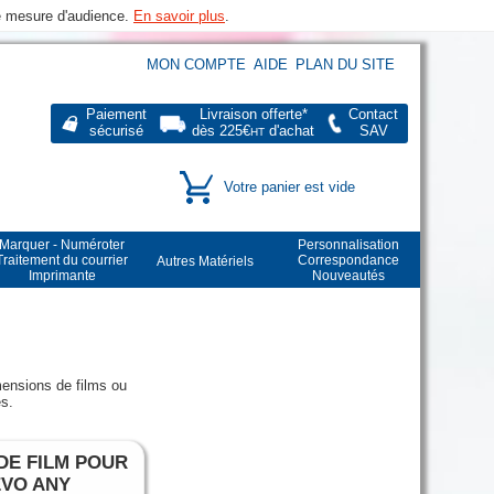
de mesure d'audience.
En savoir plus
.
MON COMPTE
AIDE
PLAN DU SITE
Paiement
Livraison offerte*
Contact
sécurisé
dès 225€
d'achat
SAV
HT
Votre panier est vide
Marquer - Numéroter
Personnalisation
Traitement du courrier
Correspondance
Autres Matériels
Imprimante
Nouveautés
E
imensions de films ou
és.
DE FILM POUR
VO ANY