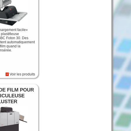
argement facile»
 plastifieuse
GBC Foton 30. Des
ctent automatiquement
 film quand la
insérée.
+
Voir les produits
DE FILM POUR
ICULEUSE
LUSTER