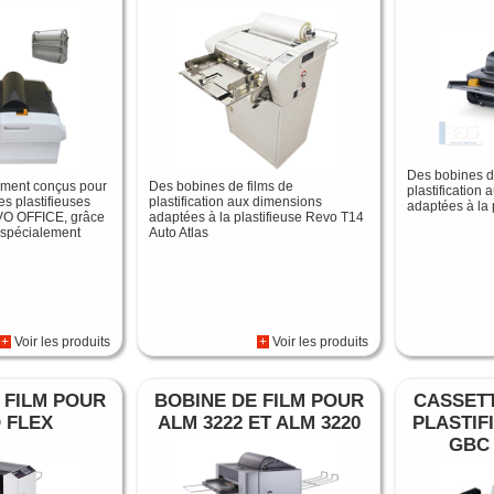
Des bobines d
ement conçus pour
Des bobines de films de
plastification
les plastifieuses
plastification aux dimensions
adaptées à la 
VO OFFICE, grâce
adaptées à la plastifieuse Revo T14
 spécialement
Auto Atlas
+
Voir les produits
+
Voir les produits
 FILM POUR
BOBINE DE FILM POUR
CASSETT
 FLEX
ALM 3222 ET ALM 3220
PLASTIF
GBC