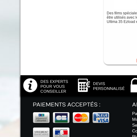
Des films spécial
être utilisés avec 
Ultima 35 Ezload 
DES EXPERTS
DEVIS
POUR VOUS
PERSONNALISÉ
CONSEILLER
PAIEMENTS ACCEPTÉS :
A
Pa
Mo
Se
Co
Pl