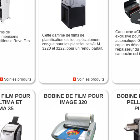
Cartouche «Ch
lms de
Cette gamme de films de
exclusive pour
 dimensions
plastification est tout spécialement
automatique 
tifieuse Revo Flex
conçue pour les plastifieuses ALM
capteurs déte
3220 et 3222, pour un rendu parfait.
l'épaisseur du
cartouche est 
+
Voir les produits
+
Voir les produits
 FILM POUR
BOBINE DE FILM POUR
BOBINE 
LTIMA ET
IMAGE 320
PELL
MA 35
P