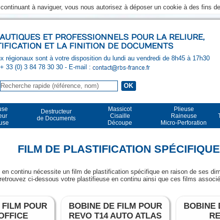
n continuant à naviguer, vous nous autorisez à déposer un cookie à des fins 
UTIQUES ET PROFESSIONNELS POUR LA RELIURE,
TIFICATION ET LA FINITION DE DOCUMENTS
 régionaux sont à votre disposition du lundi au vendredi de 8h45 à 17h30
 + 33 (0) 3 84 78 30 30
- E-mail :
use
Massicot
Plieuse
Destructeur
eur
Cisaille
Raineuse
de Documents
euse
Découpe
Micro-Perforation
FILM DE PLASTIFICATION SPÉCIFIQU
e en continu nécessite un film de plastification spécifique en raison de ses d
 retrouvez ci-dessous votre plastifieuse en continu ainsi que ces films associ
 FILM POUR
BOBINE DE FILM POUR
BOBINE 
OFFICE
REVO T14 AUTO ATLAS
RE