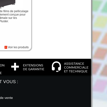
e films de pelliculage
ialement conçue pour
timale sur les
luster.
+
Voir les produits
ASSISTANCE
ION
EXTENSIONS
COMMERCIALE
DE GARANTIE
ET TECHNIQUE
E
T VOUS :
 de vente