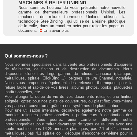
MACHINES À RELIER UNIBIND
Nous sommes heureux de vous présenter notre nouvelle
gamme de thermorelieurs professionnels Unibind. Les
machines de reliure thermique Unibind utilisent la
technologie 'SteelBinding' , qui utilise de la résine, plutôt que
de la colle, dans un canal en acier pour relier les pages du
document.
+
En savoir plus
Qui sommes-nous ?
Nous sommes spécialisés dans la vente aux professionnels d'appareils
de réalisation, de finition et de destruction de documents. Nous
disposons d'une très large gamme de relieurs anneaux (plastique,
métalliques, spirale, ClickBind,...), peignes,, reliure Channel, notariale.
Nous vous proposons également des relieuses thermiques pour la
reliure facile et rapide de vos livres, albums photos, books, plaquettes
institutionnelles, etc.
Pour allonger la durée de vie de vos documents reliés et une finition
soignée, optez pour nos plats de couvertures, ou plastifiez vous-même
vos pages et couvertures grâce à nos systèmes de plastification.
Pour une utilisation intensive, découvrez également notre gamme de
modules relieuses professionnelles + perforateurs à destination des
professionnels. Vous pourrez ainsi combiner différents outils
interchangeables pour traiter davantage de types de reliures avec une
seule machine : pas 14.28 anneaux plastiques, pas 2.1 et 3.1 anneaux
métalliques, pas 4.1 spirale coil, découpe d'encoche demi-lune pour la