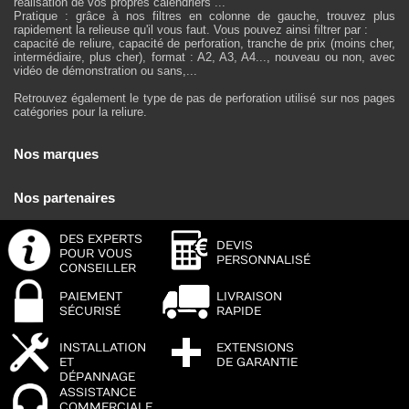
réalisation de vos propres calendriers ...
Pratique : grâce à nos filtres en colonne de gauche, trouvez plus
rapidement la relieuse qu'il vous faut. Vous pouvez ainsi filtrer par :
capacité de reliure, capacité de perforation, tranche de prix (moins cher,
intermédiaire, plus cher), format : A2, A3, A4..., nouveau ou non, avec
vidéo de démonstration ou sans,...
Retrouvez également le type de pas de perforation utilisé sur nos pages
catégories pour la reliure.
Nos marques
Nos partenaires
DES EXPERTS
DEVIS
POUR VOUS
PERSONNALISÉ
CONSEILLER
PAIEMENT
LIVRAISON
SÉCURISÉ
RAPIDE
INSTALLATION
EXTENSIONS
ET
DE GARANTIE
DÉPANNAGE
ASSISTANCE
COMMERCIALE