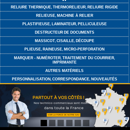
RELIURE THERMIQUE
THERMORELIEUR
RELIURE RIGIDE
,
,
RELIEUSE
MACHINE À RELIER
,
PLASTIFIEUSE
LAMINATEUR
PELLICULEUSE
,
,
DESTRUCTEUR
DE DOCUMENTS
MASSICOT
CISAILLE
DÉCOUPE
,
,
PLIEUSE
RAINEUSE
MICRO-PERFORATION
,
,
MARQUER - NUMÉROTER
TRAITEMENT DU COURRIER
,
,
IMPRIMANTE
AUTRES MATÉRIELS
PERSONNALISATION
CORRESPONDANCE
NOUVEAUTÉS
,
,
PARTOUT À VOS CÔTÉS !
Nos technico-commerciaux sont mobiles
dans toute la France
VOIR LA FORCE DE NOTRE SAV
1
2
3
4
5
6