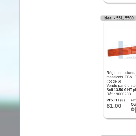
Ideal - 551, 5560
Réglettes stand
massicots EBA I
(lot de 6)
Vendu par 6 unité
Soit
13.50 € HT
pi
Réf. : 9000238
Prix HT (€)
Pri
81.00
Qu