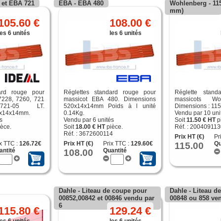
0 et EBA 721
EBA - EBA 480
Wohlenberg - 115
mm)
105.60 €
108.00 €
les 6 unités
les 6 unités
ard rouge pour
Réglettes standard rouge pour
Réglette stand
7228, 7260, 721
massicot EBA 480. Dimensions
massicots Wo
721-05 LT.
520x14x14mm Poids à l unité
Dimensions : 11
5x14x14mm.
0.14Kg.
Vendu par 10 uni
s
Vendu par 6 unités
Soit
11.50 € HT
p
èce.
Soit
18.00 € HT
pièce.
Réf. : 20040911
Réf. : 3672600114
Prix HT (€)
Pr
x TTC :
126.72€
Prix HT (€)
Prix TTC :
129.60€
115.00
Qu
antité
108.00
Quantité
Dahle - Liteau de coupe pour
Dahle - Liteau d
00852,00842 et 00846 vendu par
00848 ou 858 ve
6
115.80 €
129.24 €