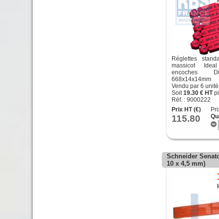
Réglettes stand
massicot Ide
encoches D
668x14x14mm
Vendu par 6 unité
Soit
19.30 € HT
pi
Réf. : 9000222
Prix HT (€)
Pri
115.80
Qu
Schneider Senato
10 x 4,5 mm)