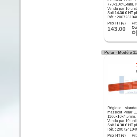
770x10x4,5mm. l'u
Vendu par 10 uni
Soit
14.30 € HT
pi
Réf. : 200728104
Prix HT (€)
Pri
143.00
Qu
Polar - Modèle 1
Réglette stand
massicot Polar 1
1160x10x4,5mm. l'
Vendu par 10 uni
Soit
14.30 € HT
pi
Réf. : 200724104
Prix HT (€)
Pri