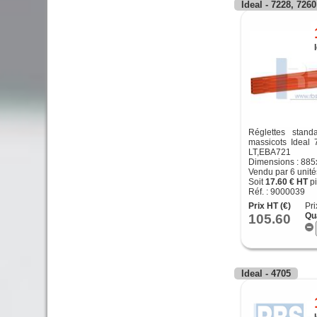
Ideal - 7228, 726
Réglettes stand
massicots Ideal 
LT,EBA721 
Dimensions : 88
Vendu par 6 unité
Soit
17.60 € HT
pi
Réf. : 9000039
Prix HT (€)
Pri
105.60
Qu
Ideal - 4705