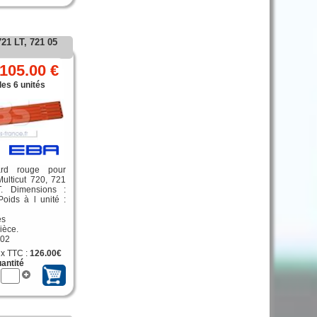
21 LT, 721 05
105.00 €
les 6 unités
ard rouge pour
ulticut 720, 721
. Dimensions :
ids à l unité :
és
ièce.
002
ix TTC :
126.00€
antité