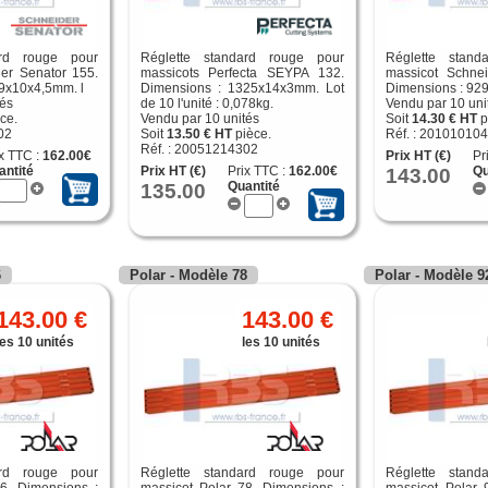
ard rouge pour
Réglette standard rouge pour
Réglette stand
er Senator 155.
massicots Perfecta SEYPA 132.
massicot Schnei
9x10x4,5mm. l
Dimensions : 1325x14x3mm. Lot
Dimensions : 92
tés
de 10 l'unité : 0,078kg.
Vendu par 10 uni
ce.
Vendu par 10 unités
Soit
14.30 € HT
p
02
Soit
13.50 € HT
pièce.
Réf. : 20101010
Réf. : 20051214302
x TTC :
162.00€
Prix HT (€)
Pr
antité
Prix HT (€)
Prix TTC :
162.00€
143.00
Qu
135.00
Quantité
6
Polar - Modèle 78
Polar - Modèle 9
143.00 €
143.00 €
les 10 unités
les 10 unités
ard rouge pour
Réglette standard rouge pour
Réglette stand
6. Dimensions :
massicot Polar 78. Dimensions :
massicot Polar 