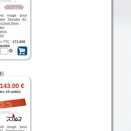
ard rouge pour
der Senator 92.
9x10x4,5mm.
tés
ièce.
402
ix TTC :
171.60€
antité
2
143.00 €
les 10 unités
ard rouge pour
92. Dimensions :