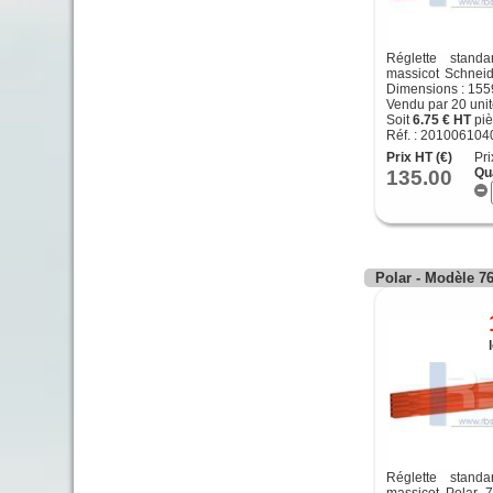
Réglette stand
massicot Schneid
Dimensions : 155
Vendu par 20 uni
Soit
6.75 € HT
piè
Réf. : 201006104
Prix HT (€)
Pri
135.00
Qu
Polar - Modèle 7
Réglette stand
massicot Polar 7