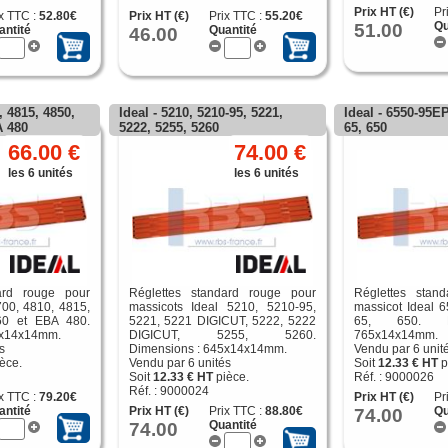
Prix HT (€)
Pr
x TTC :
52.80€
Prix HT (€)
Prix TTC :
55.20€
51.00
Qu
antité
46.00
Quantité
, 4815, 4850,
Ideal - 5210, 5210-95, 5221,
Ideal - 6550-95EP
A 480
5222, 5255, 5260
65, 650
66.00 €
74.00 €
les 6 unités
les 6 unités
ard rouge pour
Réglettes standard rouge pour
Réglettes stan
700, 4810, 4815,
massicots Ideal 5210, 5210-95,
massicot Ideal 6
60 et EBA 480.
5221, 5221 DIGICUT, 5222, 5222
65, 650. D
2x14x14mm.
DIGICUT, 5255, 5260.
765x14x14mm.
s
Dimensions : 645x14x14mm.
Vendu par 6 unit
èce.
Vendu par 6 unités
Soit
12.33 € HT
p
Soit
12.33 € HT
pièce.
Réf. : 9000026
Réf. : 9000024
x TTC :
79.20€
Prix HT (€)
Pr
antité
Prix HT (€)
Prix TTC :
88.80€
74.00
Qu
74.00
Quantité