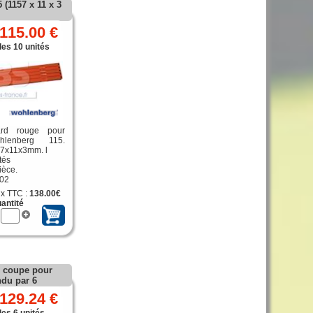
 (1157 x 11 x 3
115.00 €
les 10 unités
ard rouge pour
hlenberg 115.
57x11x3mm. l
tés
ièce.
302
ix TTC :
138.00€
antité
e coupe pour
ndu par 6
129.24 €