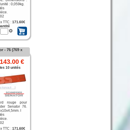
unité : 0,059kg.
tés
ièce.
402
ix TTC :
171.60€
antité
r - 76 (769 x
143.00 €
les 10 unités
ard rouge pour
der Senator 76.
9x10x4,5mm. l
tés
ièce.
402
ix TTC :
171.60€