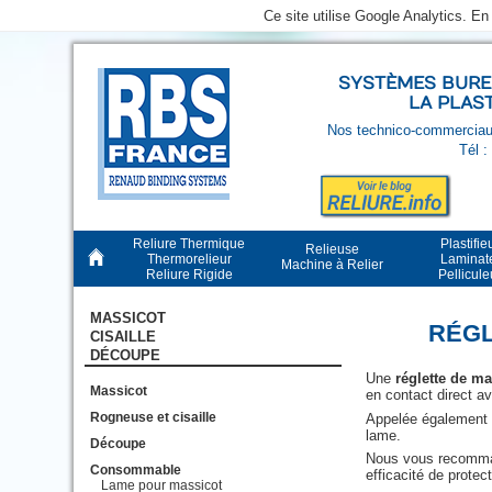
Ce site utilise Google Analytics. E
SYSTÈMES BUREA
LA PLAS
Nos technico-commerciaux
Tél :
Reliure Thermique
Plastifie
Relieuse
Thermorelieur
Laminat
Machine à Relier
Reliure Rigide
Pellicul
MASSICOT
RÉGL
CISAILLE
DÉCOUPE
Une
réglette de ma
Massicot
en contact direct av
Rogneuse et cisaille
Appelée égalemen
lame.
Découpe
Nous vous recomm
Consommable
efficacité de protect
Lame pour massicot