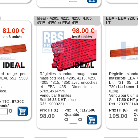
Ideal - 4205, 4215, 4250, 4305,
EBA - EBA 720, 7
4315, 4350 et EBA 435
LT
81.00 €
98.00 €
les 6 unités
les 6 unités
ard rouge pour
Réglettes standard rouge pour
Réglette stand
DEAL 551, 5560
massicots Ideal 4205, 4215, 4250,
massicots EBA M
4305, 4315, 4350 avec encoches
LT, 721 05 LT
s
et EBA 435. Dimensions :
730x14x14mm. Po
èce.
570x14x14mm.
0,2kg.
Vendu par 6 unités
Vendu par 6 unit
Soit
16.33 € HT
pièce.
Soit
17.50 € HT
p
x TTC :
97.20€
Réf. : 9000221
Réf. : 20370314
antité
Prix HT (€)
Prix TTC :
117.60€
Prix HT (€)
Pr
98.00
Quantité
105.00
Qu