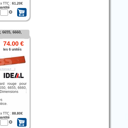
ix TTC :
61.20€
antité
, 6655, 6660,
74.00 €
les 6 unités
dard rouge pour
550, 6655, 6660,
imensions :
és
ièce.
ix TTC :
88.80€
antité