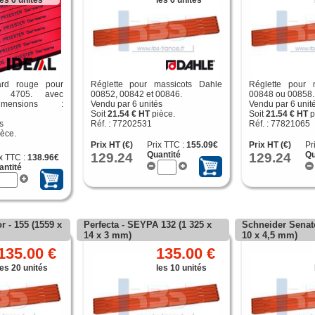
les 6 unités
les 6 unités
ard rouge pour
Réglette pour massicots Dahle
Réglette pour 
al 4705. avec
00852, 00842 et 00846.
00848 ou 00858.
imensions :
Vendu par 6 unités
Vendu par 6 unit
Soit
21.54 € HT
pièce.
Soit
21.54 € HT
p
s
Réf. : 77202531
Réf. : 77821065
èce.
Prix HT (€)
Prix TTC :
155.09€
Prix HT (€)
Pr
129.24
Quantité
129.24
Qu
x TTC :
138.96€
antité
r - 155 (1559 x
Perfecta - SEYPA 132 (1 325 x
Schneider Senato
14 x 3 mm)
10 x 4,5 mm)
135.00 €
135.00 €
les 20 unités
les 10 unités