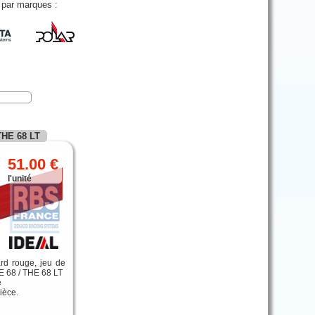
e par marques :
 THE 68 LT
51.00 €
l'unité
rd rouge, jeu de
E 68 / THE 68 LT
é
ièce.