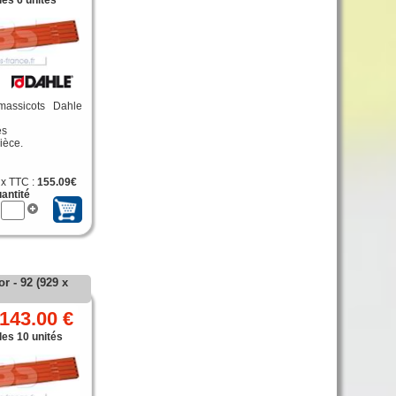
les 6 unités
massicots Dahle
és
ièce.
ix TTC :
155.09€
antité
r - 92 (929 x
143.00 €
les 10 unités