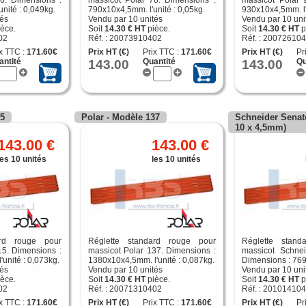
nité : 0,049kg.
790x10x4,5mm. l'unité : 0,05kg.
930x10x4,5mm. l'
tés
Vendu par 10 unités
Vendu par 10 uni
èce.
Soit
14.30 € HT
pièce.
Soit
14.30 € HT
p
02
Réf. : 20073910402
Réf. : 20072610
x TTC :
171.60€
Prix HT (€)
Prix TTC :
171.60€
Prix HT (€)
Pr
antité
143.00
Quantité
143.00
Qu
15
Polar - Modèle 137
Schneider Senato
10 x 4,5mm)
143.00 €
143.00 €
les 10 unités
les 10 unités
ard rouge pour
Réglette standard rouge pour
Réglette stand
15. Dimensions :
massicot Polar 137. Dimensions :
massicot Schnei
unité : 0,073kg.
1380x10x4,5mm. l'unité : 0,087kg.
Dimensions : 76
tés
Vendu par 10 unités
Vendu par 10 uni
èce.
Soit
14.30 € HT
pièce.
Soit
14.30 € HT
p
02
Réf. : 20071310402
Réf. : 20101410
x TTC :
171.60€
Prix HT (€)
Prix TTC :
171.60€
Prix HT (€)
Pr