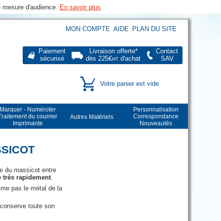
de mesure d'audience.
En savoir plus
.
MON COMPTE
AIDE
PLAN DU SITE
Paiement
Livraison offerte*
Contact
sécurisé
dès 225€
d'achat
SAV
HT
Votre panier est vide
Marquer - Numéroter
Personnalisation
Traitement du courrier
Correspondance
Autres Matériels
Imprimante
Nouveautés
SSICOT
me du massicot entre
e très rapidement
.
bime pas le métal de la
e conserve toute son