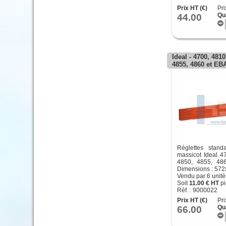
Prix HT (€)
Pri
44.00
Qu
Ideal - 4700, 4810
4855, 4860 et EB
Réglettes stand
massicot Ideal 4
4850, 4855, 48
Dimensions : 57
Vendu par 6 unité
Soit
11.00 € HT
pi
Réf. : 9000022
Prix HT (€)
Pri
66.00
Qu