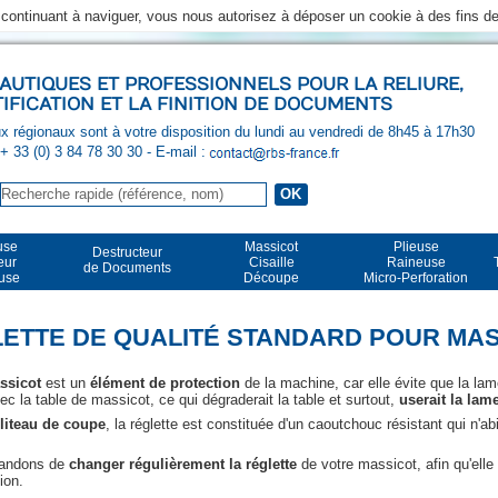
n continuant à naviguer, vous nous autorisez à déposer un cookie à des fins 
UTIQUES ET PROFESSIONNELS POUR LA RELIURE,
TIFICATION ET LA FINITION DE DOCUMENTS
 régionaux sont à votre disposition du lundi au vendredi de 8h45 à 17h30
 + 33 (0) 3 84 78 30 30
- E-mail :
use
Massicot
Plieuse
Destructeur
eur
Cisaille
Raineuse
de Documents
euse
Découpe
Micro-Perforation
ETTE DE QUALITÉ STANDARD POUR MA
ssicot
est un
élément de protection
de la machine, car elle évite que la la
ec la table de massicot, ce qui dégraderait la table et surtout,
userait la lam
t
liteau de coupe
, la réglette est constituée d'un caoutchouc résistant qui n'a
andons de
changer régulièrement la réglette
de votre massicot, afin qu'ell
ion.