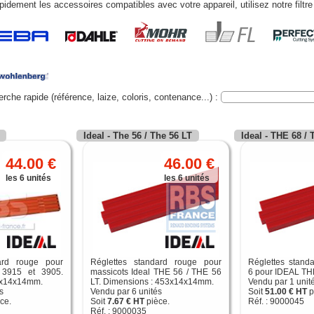
pidement les accessoires compatibles avec votre appareil, utilisez notre filtr
rche rapide (référence, laize, coloris, contenance...) :
Ideal - The 56 / The 56 LT
Ideal - THE 68 /
44.00 €
46.00 €
les 6 unités
les 6 unités
ard rouge pour
Réglettes standard rouge pour
Réglettes standa
 3915 et 3905.
massicots Ideal THE 56 / THE 56
6 pour IDEAL TH
3x14x14mm.
LT. Dimensions : 453x14x14mm.
Vendu par 1 unit
s
Vendu par 6 unités
Soit
51.00 € HT
p
ce.
Soit
7.67 € HT
pièce.
Réf. : 9000045
Réf. : 9000035