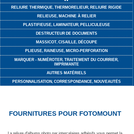
RELIURE THERMIQUE
THERMORELIEUR
RELIURE RIGIDE
,
,
RELIEUSE
MACHINE À RELIER
,
PLASTIFIEUSE
LAMINATEUR
PELLICULEUSE
,
,
DESTRUCTEUR
DE DOCUMENTS
MASSICOT
CISAILLE
DÉCOUPE
,
,
PLIEUSE
RAINEUSE
MICRO-PERFORATION
,
,
MARQUER - NUMÉROTER
TRAITEMENT DU COURRIER
,
,
IMPRIMANTE
AUTRES MATÉRIELS
PERSONNALISATION
CORRESPONDANCE
NOUVEAUTÉS
,
,
FOURNITURES POUR FOTOMOUNT
La reliure d'albums photo par intercalaires adhésifs vous permet la