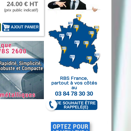
24.00 € HT
(prix public indicatif)
T
RBS France,
partout à vos côtés
au
03 84 78 30 30
JE SOUHAITE ÊTRE
RAPPELÉ(E)