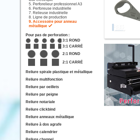
Perforelieur professionnel A3
Perforeuse industrielle
Relieuse industrielle
Ligne de production
Accessoire pour anneau
métallique
Pour pas de perforation :
3:1 ROND
3:1 CARRÉ
2:1 ROND
2:1 CARRÉ
Reliure spirale plastique et métallique
Reliure multifonction
Reliure par oeillets
Reliure par peigne
Reliure notariale
Reliure clickbind
Reliure anneaux métallique
Reliure à dos agrafe
Reliure calendrier
Reliure channel