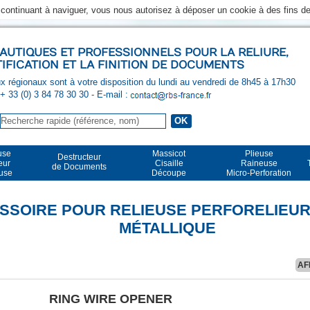
n continuant à naviguer, vous nous autorisez à déposer un cookie à des fins 
UTIQUES ET PROFESSIONNELS POUR LA RELIURE,
TIFICATION ET LA FINITION DE DOCUMENTS
 régionaux sont à votre disposition du lundi au vendredi de 8h45 à 17h30
 + 33 (0) 3 84 78 30 30
- E-mail :
use
Massicot
Plieuse
Destructeur
eur
Cisaille
Raineuse
de Documents
euse
Découpe
Micro-Perforation
SSOIRE POUR RELIEUSE PERFORELIEU
MÉTALLIQUE
AF
RING WIRE OPENER