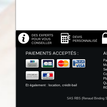
DES EXPERTS
DEVIS
POUR VOUS
PERSONNALISÉ
CONSEILLER
PAIEMENTS ACCEPTÉS :
A
Pa
Mo
Se
Co
Pl
Qu
Et également : location, crédit-bail
R
SAS RBS (Renaud Binding Sys