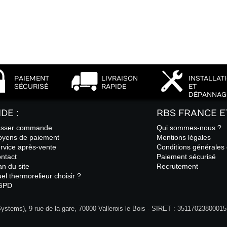
PAIEMENT
LIVRAISON
INSTALLAT
SÉCURISÉ
RAPIDE
ET
DÉPANNAG
IDE :
RBS FRANCE E
sser commande
Qui sommes-nous ?
yens de paiement
Mentions légales
rvice après-vente
Conditions générales
ntact
Paiement sécurisé
an du site
Recrutement
el thermorelieur choisir ?
GPD
tems), 9 rue de la gare, 70000 Vallerois le Bois - SIRET : 3511702380001