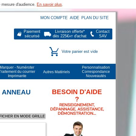
de mesure d'audience.
En savoir plus
.
MON COMPTE
AIDE
PLAN DU SITE
Paiement
Livraison offerte*
Contact
sécurisé
dès 225€
d'achat
SAV
HT
Votre panier est vide
Marquer - Numéroter
Personnalisation
Traitement du courrier
Correspondance
Autres Matériels
Imprimante
Nouveautés
BESOIN D'AIDE
R ANNEAU
?
RENSEIGNEMENT,
DÉPANNAGE, ASSISTANCE,
DÉMONSTRATION...
FICHER EN MODE GRILLE