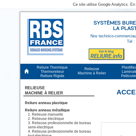
Ce site utilise Google Analytics. E
SYSTÈMES BUREA
LA PLAS
Nos technico-commerciaux
Tél :
Reliure Thermique
Plastifie
Relieuse
Thermorelieur
Laminat
Machine à Relier
Reliure Rigide
Pellicul
RELIEUSE
ACCE
MACHINE À RELIER
Reliure anneau plastique
Reliure anneau métallique
Relieuse manuelle
Relieuse électrique
Relieuse professionnelle de bureau
semi-électrique
Relieuse professionnelle de bureau
tout-électrique