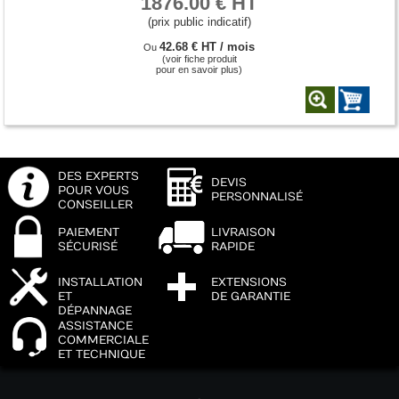
1876.00 € HT
(prix public indicatif)
42.68 € HT / mois
Ou
(voir fiche produit
pour en savoir plus)
DES EXPERTS
DEVIS
POUR VOUS
PERSONNALISÉ
CONSEILLER
PAIEMENT
LIVRAISON
SÉCURISÉ
RAPIDE
INSTALLATION
EXTENSIONS
ET
DE GARANTIE
DÉPANNAGE
ASSISTANCE
COMMERCIALE
ET TECHNIQUE