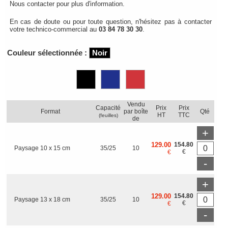
Nous contacter pour plus d'information.
En cas de doute ou pour toute question, n'hésitez pas à contacter
votre technico-commercial au
03 84 78 30 30
.
Couleur sélectionnée :
Noir
Vendu
Capacité
Prix
Prix
Format
par boîte
Qté
HT
TTC
(feuilles)
de
+
129.00
154.80
Paysage 10 x 15 cm
35/25
10
€
€
-
+
129.00
154.80
Paysage 13 x 18 cm
35/25
10
€
€
-