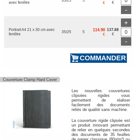
35/25
5
avec fenêtre
€
€
-
+
Portrait A4 21 x 30 cm avec
114.90
137.88
35/25
5
fenêtre
€
€
-
Couverture Clamp Hard Cover
Les nouvelles couvertures
clipsées rigides vous
permettent de réaliser
facilement des documents
reliés de qualité sans machine.
La couverture rigide clipsée est
un produit innovant permettant
de relier en quelques secondes
des documents de 35 feuilles
de papier classique (80g/m²) ou