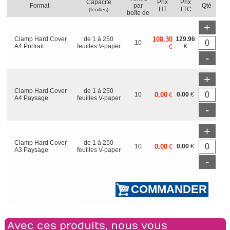
Capacité
Prix
Prix
Format
par
Qté
HT
TTC
(feuilles)
boîte de
+
Clamp Hard Cover
de 1 à 250
108.30
129.96
10
A4 Portrait
feuilles V-paper
€
€
-
+
Clamp Hard Cover
de 1 à 250
10
0.00
0.00
€
€
A4 Paysage
feuilles V-paper
-
+
Clamp Hard Cover
de 1 à 250
10
0.00
0.00
€
€
A3 Paysage
feuilles V-paper
-
Avec ces produits, nous vous