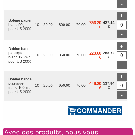
-
+
Bobine papier
356.20
427.44
blanc 90g
10
29.00
800.00
76.00
€
€
pour US 2000
-
+
Bobine bande
plastique
223.60
268.32
10
29.00
850.00
76.00
blanc 125mic
€
€
pour US 2000
-
+
Bobine bande
plastique
448.20
537.84
10
29.00
950.00
76.00
trans. 100mic
€
€
pour US 2000
-
Avec ces produits, nous vous