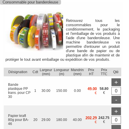
Consommable pour banderoleuse
Retrouvez tous les
consommables pour le
conditionnement, le packaging
et l'emballage de vos produits à
l'aide d'une banderoleuse. Une
machine banderoleuse va
permettre d'entourer un produit
d'une bande de papier ou de
plastique afin de maintenir et de
protéger le tout avant emballage ou expédition de vos produits.
Largeur
Longueur
Mandrin
Prix
Prix
Désignation
Cdt
Qté
(mm)
(m)
(mm)
HT
TTC
+
Bande
plastique PP
49.00
58.80
1
30.00
150.00
0.00
trans. pour CP
€
€
30
-
+
Papier kraft
202.29
242.75
80g pour BA-
20
29.00
180.00
40.00
€
€
46
-