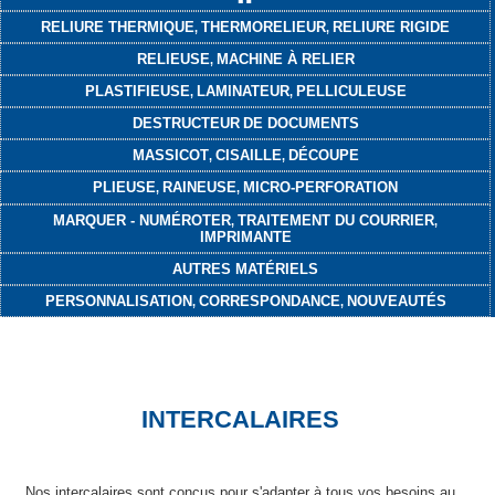
RELIURE THERMIQUE
THERMORELIEUR
RELIURE RIGIDE
,
,
RELIEUSE
MACHINE À RELIER
,
PLASTIFIEUSE
LAMINATEUR
PELLICULEUSE
,
,
DESTRUCTEUR
DE DOCUMENTS
MASSICOT
CISAILLE
DÉCOUPE
,
,
PLIEUSE
RAINEUSE
MICRO-PERFORATION
,
,
MARQUER - NUMÉROTER
TRAITEMENT DU COURRIER
,
,
IMPRIMANTE
AUTRES MATÉRIELS
PERSONNALISATION
CORRESPONDANCE
NOUVEAUTÉS
,
,
INTERCALAIRES
Nos intercalaires sont conçus pour s'adapter à tous vos besoins au