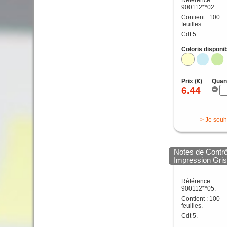
Référence :
900112**02.
Contient : 100
feuilles.
Cdt 5.
Coloris disponib
Prix (€)
Quan
6.44
> Je souh
Notes de Contr
Impression Gri
Référence :
900112**05.
Contient : 100
feuilles.
Cdt 5.