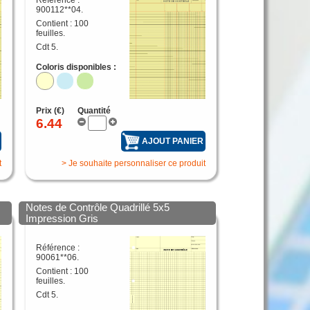
Référence :
900112**04.
Contient : 100
feuilles.
Cdt 5.
Coloris disponibles :
Prix (€)
Quantité
6.44
AJOUT PANIER
t
> Je souhaite personnaliser ce produit
Notes de Contrôle Quadrillé 5x5
Impression Gris
Référence :
90061**06.
Contient : 100
feuilles.
Cdt 5.