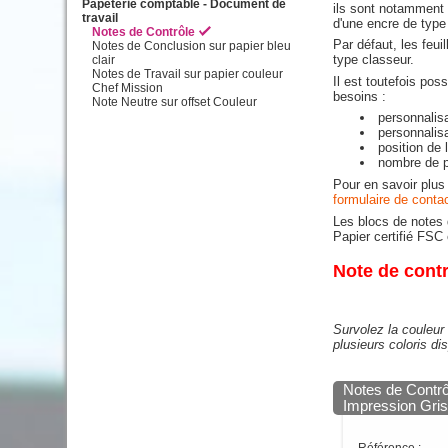
Papeterie comptable - Document de
ils sont notamment
travail
d'une encre de type 
Notes de Contrôle
Par défaut, les feui
Notes de Conclusion sur papier bleu
type classeur.
clair
Notes de Travail sur papier couleur
Il est toutefois pos
Chef Mission
besoins :
Note Neutre sur offset Couleur
personnalisa
personnalisa
position de 
nombre de pe
Pour en savoir plu
formulaire de conta
Les blocs de notes 
Papier certifié FSC
Note de contr
Survolez la couleur 
plusieurs coloris di
Notes de Contr
Impression Gri