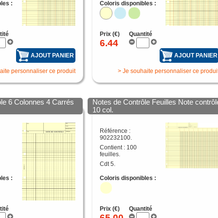
les :
Coloris disponibles :
tité
Prix (€)
Quantité
6.44
AJOUT PANIER
AJOUT PANIER
aite personnaliser ce produit
> Je souhaite personnaliser ce produi
le 6 Colonnes 4 Carrés
Notes de Contrôle Feuilles Note contrôl
s
10 col.
Référence :
902232100.
Contient : 100
feuilles.
Cdt 5.
les :
Coloris disponibles :
tité
Prix (€)
Quantité
65.00