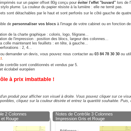
 imprimés sur un papier offset 80g conçu pour
éviter l'effet "buvard"
lors de l'
stylo plume. La couleur du papier résiste à la lumière : elle ne ternit pas.
llets sont détachables par le haut et sont perforés sur le côté gauche de quatr
sible de
personnaliser vos blocs
à l'image de votre cabinet ou en fonction d
tion de la charte graphique : coloris, logo, filigrane...
tion de l'impression : position des blocs, largeur des colonnes...
la colle maintenant les feuillets : en tête, à gauche...
rforations : 2, 4...
s ou demander un devis, vous pouvez nous contacter au
03 84 78 30 30
ou util
ct
.
de contrôle sont conditionnés et vendus par 5.
 et écolabel européen
ôle à prix imbattable !
d'un produit pour afficher son visuel à droite. Vous pouvez cliquer sur ce vis
sponibles, cliquez sur la couleur désirée et entrez la quantité souhaitée. Puis, 
ôle 2 Colonnes
Notes de Contrôle 3 Colonnes
s et Rouge
Impression Gris et Rouge