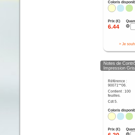
Coloris disponib
Prix (€)
Quan
6.44
> Je souh
Notes de Contrô
Impression Gri
Référence :
90071**06.
Contient : 100
feuilles.
Cdt 5.
Coloris disponib
Prix (€)
Quan
6.20