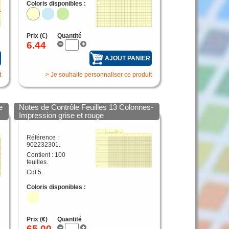
Coloris disponibles :
Prix (€)
Quantité
6.44
AJOUT PANIER
t
> Je souhaite personnaliser ce produit
e
Notes de Contrôle Feuilles 13 Colonnes-
Impression grise et rouge
Référence :
902232301.
Contient : 100
feuilles.
Cdt 5.
Coloris disponibles :
Prix (€)
Quantité
65.00