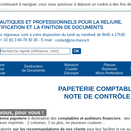
n continuant à naviguer, vous nous autorisez à déposer un cookie à des fins 
UTIQUES ET PROFESSIONNELS POUR LA RELIURE,
TIFICATION ET LA FINITION DE DOCUMENTS
 régionaux sont à votre disposition du lundi au vendredi de 8h45 à 17h30
 + 33 (0) 3 84 78 30 30
- E-mail :
use
Massicot
Plieuse
Destructeur
eur
Cisaille
Raineuse
de Documents
euse
Découpe
Micro-Perforation
PAPETERIE COMPTAB
NOTE DE CONTRÔLE
vous, pour vous !
mme papeterie
à destination des
comptables et auditeurs financiers
: de
eurs imprimés : 2 colonnes, 3 ou plus, en plusieurs couleurs...
élaborés
sur les recommandations de nos clients
pour leur faciliter la vie au