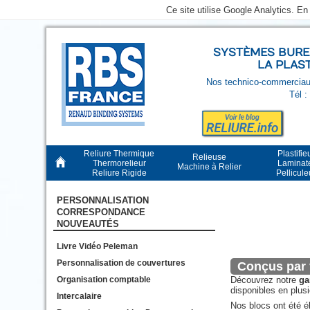
Ce site utilise Google Analytics. E
SYSTÈMES BUREA
LA PLAS
Nos technico-commerciaux
Tél :
Reliure Thermique
Plastifie
Relieuse
Thermorelieur
Laminat
Machine à Relier
Reliure Rigide
Pellicul
PERSONNALISATION
CORRESPONDANCE
NOUVEAUTÉS
Livre Vidéo Peleman
Personnalisation de couvertures
Conçus par 
Organisation comptable
Découvrez notre
ga
disponibles en plusi
Intercalaire
Nos blocs ont été 