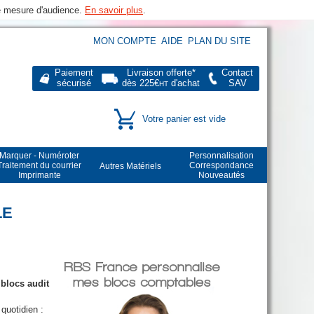
de mesure d'audience.
En savoir plus
.
MON COMPTE
AIDE
PLAN DU SITE
Paiement
Livraison offerte*
Contact
sécurisé
dès 225€
d'achat
SAV
HT
Votre panier est vide
Marquer - Numéroter
Personnalisation
Traitement du courrier
Correspondance
Autres Matériels
Imprimante
Nouveautés
LE
s
blocs audit
 quotidien :