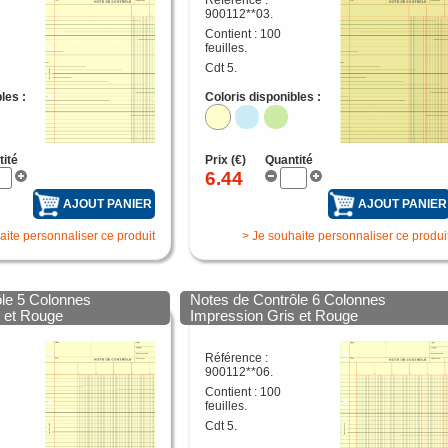
Référence :
900112**03.
Contient : 100
feuilles.
Cdt 5.
les :
Coloris disponibles :
tité
Prix (€)
Quantité
6.44
AJOUT PANIER
AJOUT PANIER
aite personnaliser ce produit
> Je souhaite personnaliser ce produi
ôle 5 Colonnes
Notes de Contrôle 6 Colonnes
s et Rouge
Impression Gris et Rouge
Référence :
900112**06.
Contient : 100
feuilles.
Cdt 5.