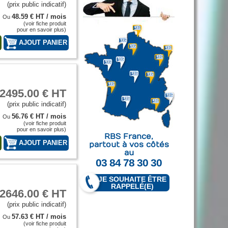
(prix public indicatif)
48.59 € HT / mois
Ou
(voir fiche produit
pour en savoir plus)
T
2495.00 € HT
(prix public indicatif)
56.76 € HT / mois
Ou
(voir fiche produit
pour en savoir plus)
RBS France,
T
partout à vos côtés
au
03 84 78 30 30
JE SOUHAITE ÊTRE
RAPPELÉ(E)
2646.00 € HT
(prix public indicatif)
57.63 € HT / mois
Ou
(voir fiche produit