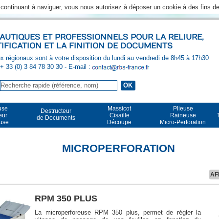
n continuant à naviguer, vous nous autorisez à déposer un cookie à des fins 
UTIQUES ET PROFESSIONNELS POUR LA RELIURE,
TIFICATION ET LA FINITION DE DOCUMENTS
 régionaux sont à votre disposition du lundi au vendredi de 8h45 à 17h30
 + 33 (0) 3 84 78 30 30
- E-mail :
use
Massicot
Plieuse
Destructeur
eur
Cisaille
Raineuse
de Documents
euse
Découpe
Micro-Perforation
MICROPERFORATION
AF
RPM 350 PLUS
La microperforeuse RPM 350 plus, permet de régler la