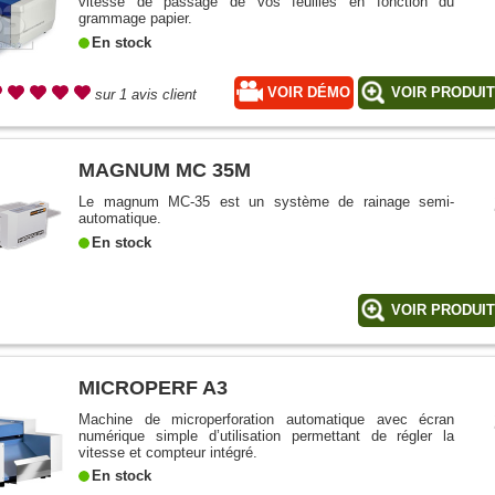
vitesse de passage de vos feuilles en fonction du
grammage papier.
En stock
VOIR DÉMO
VOIR PRODUI
sur 1 avis client
MAGNUM MC 35M
Le magnum MC-35 est un système de rainage semi-
automatique.
En stock
VOIR PRODUI
MICROPERF A3
Machine de microperforation automatique avec écran
numérique simple d’utilisation permettant de régler la
vitesse et compteur intégré.
En stock