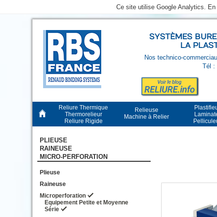
Ce site utilise Google Analytics. E
SYSTÈMES BUREA
LA PLAS
Nos technico-commerciaux
Tél :
Reliure Thermique
Plastifie
Relieuse
Thermorelieur
Laminat
Machine à Relier
Reliure Rigide
Pellicul
PLIEUSE
RAINEUSE
MICRO-PERFORATION
Plieuse
Raineuse
Microperforation
Equipement Petite et Moyenne
Série