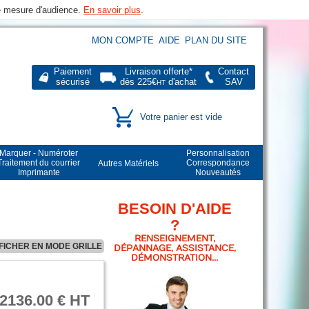
de mesure d'audience.
En savoir plus
.
MON COMPTE
AIDE
PLAN DU SITE
Paiement
Livraison offerte*
Contact
sécurisé
dès 225€
d'achat
SAV
HT
Votre panier est vide
Marquer - Numéroter
Personnalisation
Traitement du courrier
Correspondance
Autres Matériels
Imprimante
Nouveautés
BESOIN D'AIDE
?
RENSEIGNEMENT,
FICHER EN MODE GRILLE
DÉPANNAGE, ASSISTANCE,
DÉMONSTRATION...
2136.00 € HT