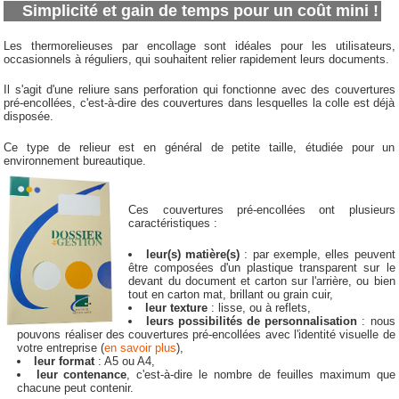
Simplicité et gain de temps pour un coût mini !
Les thermorelieuses par encollage sont idéales pour les utilisateurs,
occasionnels à réguliers, qui souhaitent relier rapidement leurs documents.
Il s'agit d'une reliure sans perforation qui fonctionne avec des couvertures
pré-encollées, c'est-à-dire des couvertures dans lesquelles la colle est déjà
disposée.
Ce type de relieur est en général de petite taille, étudiée pour un
environnement bureautique.
Ces couvertures pré-encollées ont plusieurs
caractéristiques :
leur(s) matière(s)
: par exemple, elles peuvent
être composées d'un plastique transparent sur le
devant du document et carton sur l'arrière, ou bien
tout en carton mat, brillant ou grain cuir,
leur texture
: lisse, ou à reflets,
leurs possibilités de personnalisation
: nous
pouvons réaliser des couvertures pré-encollées avec l'identité visuelle de
votre entreprise (
en savoir plus
),
leur format
: A5 ou A4,
leur contenance
, c'est-à-dire le nombre de feuilles maximum que
chacune peut contenir.