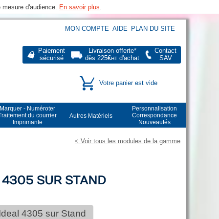
de mesure d'audience.
En savoir plus
.
MON COMPTE
AIDE
PLAN DU SITE
Paiement
Livraison offerte*
Contact
sécurisé
dès 225€
d'achat
SAV
HT
Votre panier est vide
Marquer - Numéroter
Personnalisation
Traitement du courrier
Correspondance
Autres Matériels
Imprimante
Nouveautés
< Voir tous les modules de la gamme
 4305 SUR STAND
Ideal 4305 sur Stand