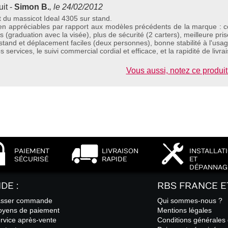
it -
Simon B.
, le 24/02/2012
it du massicot Ideal 4305 sur stand.
en appréciables par rapport aux modèles précédents de la marque : c
cis (graduation avec la visée), plus de sécurité (2 carters), meilleure pri
tand et déplacement faciles (deux personnes), bonne stabilité à l'usag
 services, le suivi commercial cordial et efficace, et la rapidité de livra
Vous aussi, notez ce produit 
PAIEMENT
LIVRAISON
INSTALLAT
SÉCURISÉ
RAPIDE
ET
DÉPANNAG
IDE :
RBS FRANCE E
sser commande
Qui sommes-nous ?
yens de paiement
Mentions légales
rvice après-vente
Conditions générales