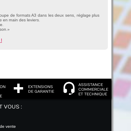
oupe de formats A3 dans les deux sens, réglage plus
se en main des leviers.
e.
ison.»
!
ASSISTANCE
ION
EXTENSIONS
COMMERCIALE
DE GARANTIE
ET TECHNIQUE
E
T VOUS :
 de vente