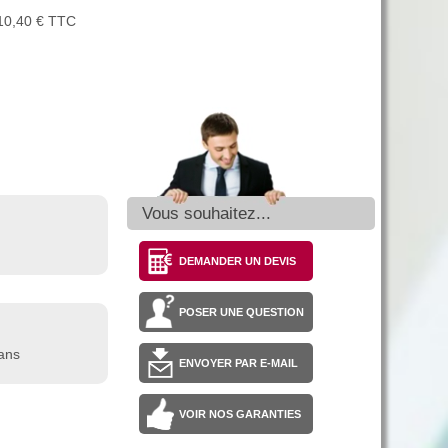
910,40 € TTC
Vous souhaitez...
DEMANDER UN DEVIS
POSER UNE QUESTION
 ans
ENVOYER PAR E-MAIL
VOIR NOS GARANTIES