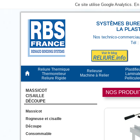
Ce site utilise Google Analytics. E
SYSTÈMES BUREA
LA PLAS
Nos technico-commerciaux
Tél :
Reliure Thermique
Plastifie
Relieuse
Thermorelieur
Laminat
Machine à Relier
Reliure Rigide
Pellicul
MASSICOT
NOS PRODUI
CISAILLE
DÉCOUPE
Massicot
Rogneuse et cisaille
Découpe
Consommable