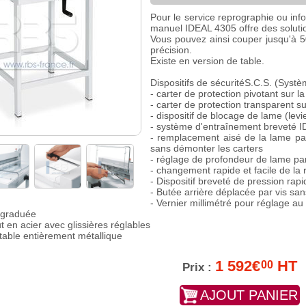
Pour le service reprographie ou inf
manuel IDEAL 4305 offre des soluti
Vous pouvez ainsi couper jusqu'à 5
précision.
Existe en version de table.
Dispositifs de sécuritéS.C.S. (Syst
- carter de protection pivotant sur l
- carter de protection transparent su
- dispositif de blocage de lame (levi
- système d'entraînement breveté 
- remplacement aisé de la lame par 
sans démonter les carters
- réglage de profondeur de lame par 
- changement rapide et facile de la r
- Dispositif breveté de pression rapi
- Butée arrière déplacée par vis san
- Vernier millimétré pour réglage au
e graduée
t en acier avec glissières réglables
stable entièrement métallique
1 592€
HT
00
Prix :