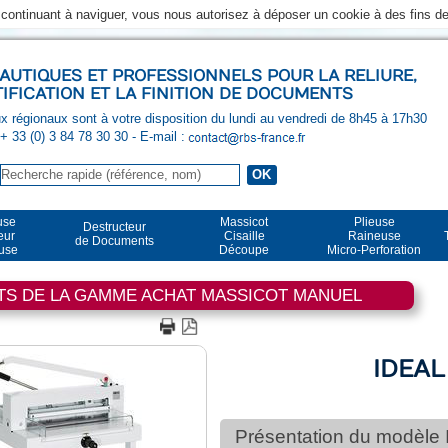
n continuant à naviguer, vous nous autorisez à déposer un cookie à des fins 
UTIQUES ET PROFESSIONNELS POUR LA RELIURE,
TIFICATION ET LA FINITION DE DOCUMENTS
 régionaux sont à votre disposition du lundi au vendredi de 8h45 à 17h30
 + 33 (0) 3 84 78 30 30
- E-mail :
use
Massicot
Plieuse
Destructeur
eur
Cisaille
Raineuse
de Documents
euse
Découpe
Micro-Perforation
TS DE LA GAMME ACHAT MASSICOT MANUEL
IDEAL
Présentation du modèle 