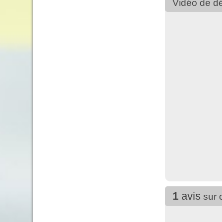
Vidéo de dé
1
avis
sur 