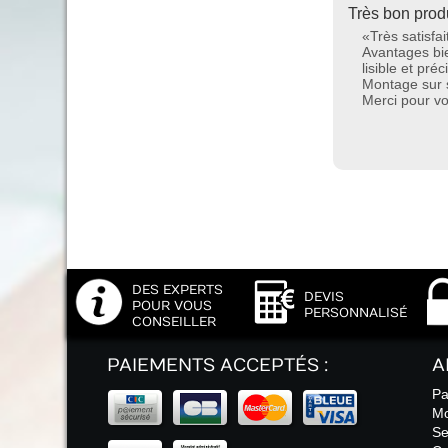
Très bon produ
«Très satisfa
Avantages bi
lisible et pré
Montage sur s
Merci pour vos
DES EXPERTS
DEVIS
POUR VOUS
PERSONNALISÉ
CONSEILLER
PAIEMENTS ACCEPTÉS :
A
Pa
Mo
Se