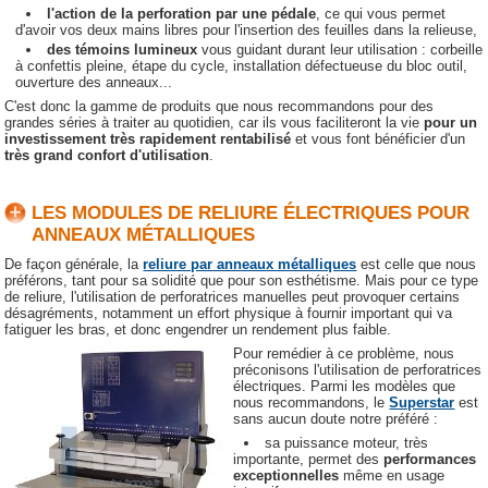
l'action de la perforation par une pédale
, ce qui vous permet
d'avoir vos deux mains libres pour l'insertion des feuilles dans la relieuse,
des témoins lumineux
vous guidant durant leur utilisation : corbeille
à confettis pleine, étape du cycle, installation défectueuse du bloc outil,
ouverture des anneaux...
C'est donc la gamme de produits que nous recommandons pour des
grandes séries à traiter au quotidien, car ils vous faciliteront la vie
pour un
investissement très rapidement rentabilisé
et vous font bénéficier d'un
très grand confort d'utilisation
.
LES MODULES DE RELIURE ÉLECTRIQUES POUR
ANNEAUX MÉTALLIQUES
De façon générale, la
reliure par anneaux métalliques
est celle que nous
préférons, tant pour sa solidité que pour son esthétisme. Mais pour ce type
de reliure, l'utilisation de perforatrices manuelles peut provoquer certains
désagréments, notamment un effort physique à fournir important qui va
fatiguer les bras, et donc engendrer un rendement plus faible.
Pour remédier à ce problème, nous
préconisons l'utilisation de perforatrices
électriques. Parmi les modèles que
nous recommandons, le
Superstar
est
sans aucun doute notre préféré :
sa puissance moteur, très
importante, permet des
performances
exceptionnelles
même en usage