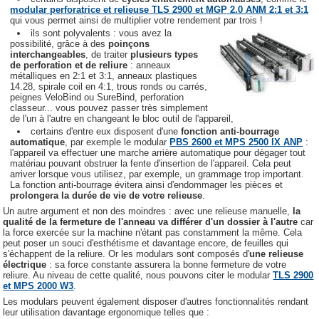
modular perforatrice et relieuse TLS 2900 et MGP 2.0 ANM 2:1 et 3:1
qui vous permet ainsi de multiplier votre rendement par trois !
ils sont polyvalents : vous avez la
possibilité, grâce à des
poinçons
interchangeables
, de traiter
plusieurs types
de perforation et de reliure
: anneaux
métalliques en 2:1 et 3:1, anneaux plastiques
14.28, spirale coil en 4:1, trous ronds ou carrés,
peignes VeloBind ou SureBind, perforation
classeur... vous pouvez passer très simplement
de l'un à l'autre en changeant le bloc outil de l'appareil,
certains d'entre eux disposent d'une
fonction anti-bourrage
automatique
, par exemple le modular
PBS 2600 et MPS 2500 IX ANP
:
l'appareil va effectuer une marche arrière automatique pour dégager tout
matériau pouvant obstruer la fente d'insertion de l'appareil. Cela peut
arriver lorsque vous utilisez, par exemple, un grammage trop important.
La fonction anti-bourrage évitera ainsi d'endommager les pièces et
prolongera la durée de vie de votre relieuse
.
Un autre argument et non des moindres : avec une relieuse manuelle,
la
qualité de la fermeture de l'anneau va différer d'un dossier à l'autre
car
la force exercée sur la machine n'étant pas constamment la même. Cela
peut poser un souci d'esthétisme et davantage encore, de feuilles qui
s'échappent de la reliure. Or les modulars sont composés d'
une relieuse
électrique
: sa force constante assurera la bonne fermeture de votre
reliure. Au niveau de cette qualité, nous pouvons citer le modular
TLS 2900
et MPS 2000 W3
.
Les modulars peuvent également disposer d'autres fonctionnalités rendant
leur utilisation davantage ergonomique telles que :