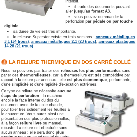
intensif,
il traite des documents pouvant
aller
jusqu'au format A3
,
vous pouvez commander la
perforation
par pédale ou par touche
digitale
,
sa durée de vie est très importante,
la relieuse Superstar existe en trois versions :
anneaux métalliques
3:1 (34 trous)
,
anneaux métalliques 2:1 (23 trous)
,
anneaux plastiques
14.28 (21 trous)
LA RELIURE THERMIQUE EN DOS CARRÉ COLLÉ
Nous ne pouvions pas traiter des
relieuses les plus performantes
sans
parler des
thermorelieuses
, car la thermoreliure est très compétitive par
rapport à la reliure par anneaux : elle est
plus économique
, performante,
d'une simplicité et d'une rapidité d'exécution extrêmes.
Ce type de reliure ne nécessite
aucune
étape de perforation
: la machine
encolle la face interne du dos du
document avec de la colle chaude,
pour fixer très solidement les feuilles à
la couverture. Vous aurez ainsi une
présentation des plus professionnelles,
à la façon
reliure livre
ou manuel,
robuste. La reliure est effectuée sans
aucun anneau : elle sera donc
plus
pratique
pour un envoi postal de votre