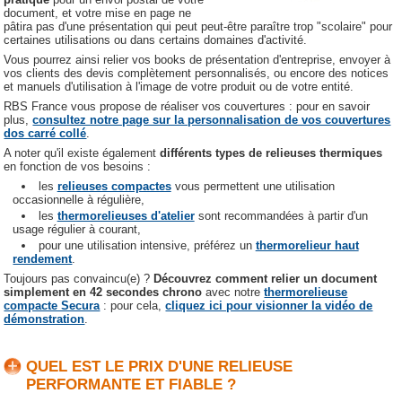
document, et votre mise en page ne
pâtira pas d'une présentation qui peut peut-être paraître trop "scolaire" pour
certaines utilisations ou dans certains domaines d'activité.
Vous pourrez ainsi relier vos books de présentation d'entreprise, envoyer à
vos clients des devis complètement personnalisés, ou encore des notices
et manuels d'utilisation à l'image de votre produit ou de votre entité.
RBS France vous propose de réaliser vos couvertures : pour en savoir
plus,
consultez notre page sur la personnalisation de vos couvertures
dos carré collé
.
A noter qu'il existe également
différents types de relieuses thermiques
en fonction de vos besoins :
les
relieuses compactes
vous permettent une utilisation
occasionnelle à régulière,
les
thermorelieuses d'atelier
sont recommandées à partir d'un
usage régulier à courant,
pour une utilisation intensive, préférez un
thermorelieur haut
rendement
.
Toujours pas convaincu(e) ?
Découvrez comment relier un document
simplement en 42 secondes chrono
avec notre
thermorelieuse
compacte Secura
: pour cela,
cliquez ici pour visionner la vidéo de
démonstration
.
QUEL EST LE PRIX D'UNE RELIEUSE
PERFORMANTE ET FIABLE ?