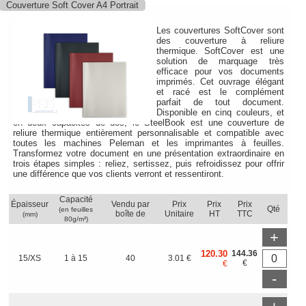
Couverture Soft Cover A4 Portrait
Les couvertures SoftCover sont
des couverture à reliure
thermique. SoftCover est une
solution de marquage très
efficace pour vos documents
imprimés. Cet ouvrage élégant
et racé est le complément
parfait de tout document.
Disponible en cinq couleurs, et
en deux capacités de dos, le SteelBook est une couverture de
reliure thermique entièrement personnalisable et compatible avec
toutes les machines Peleman et les imprimantes à feuilles.
Transformez votre document en une présentation extraordinaire en
trois étapes simples : reliez, sertissez, puis refroidissez pour offrir
une différence que vos clients verront et ressentiront.
Capacité
Épaisseur
Vendu par
Prix
Prix
Prix
Qté
(en feuilles
boîte de
Unitaire
HT
TTC
(mm)
80g/m²)
+
120.30
144.36
15/XS
1 à 15
40
3.01 €
€
€
-