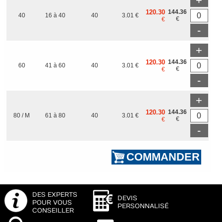
+
120.30
144.36
40
16 à 40
40
3.01 €
€
€
-
+
120.30
144.36
60
41 à 60
40
3.01 €
€
€
-
+
120.30
144.36
80 / M
61 à 80
40
3.01 €
€
€
-
DES EXPERTS
DEVIS
POUR VOUS
PERSONNALISÉ
CONSEILLER