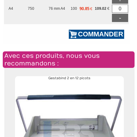
A4
750
76 mm A4
100
90.85
109.02
€
€
-
Avec ces produits, nous vous
recommandons :
Gestabind 2 en 12 picots