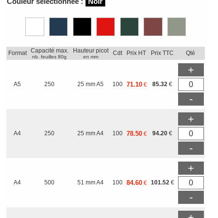
Couleur sélectionnée :
Noir
Capacité max.
Hauteur picot
Format
Cdt
Prix HT
Prix TTC
Qté
nb. feuilles 80g
en mm
+
A5
250
25 mm A5
100
71.10
85.32
€
€
-
+
A4
250
25 mm A4
100
78.50
94.20
€
€
-
+
A4
500
51 mm A4
100
84.60
101.52
€
€
-
+