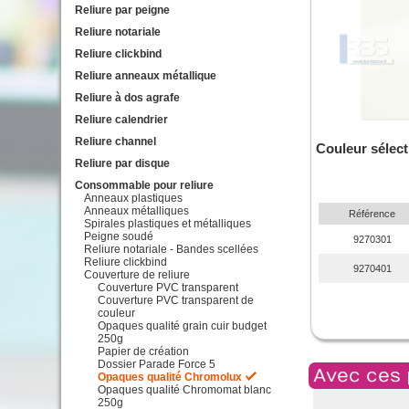
Reliure par peigne
Reliure notariale
Reliure clickbind
Reliure anneaux métallique
Reliure à dos agrafe
Reliure calendrier
Reliure channel
Couleur sélec
Reliure par disque
Consommable pour reliure
Anneaux plastiques
Anneaux métalliques
Référence
Spirales plastiques et métalliques
Peigne soudé
9270301
Reliure notariale - Bandes scellées
Reliure clickbind
9270401
Couverture de reliure
Couverture PVC transparent
Couverture PVC transparent de
couleur
Opaques qualité grain cuir budget
250g
Papier de création
Dossier Parade Force 5
Avec ces 
Opaques qualité Chromolux
Opaques qualité Chromomat blanc
250g