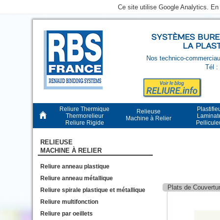
Ce site utilise Google Analytics. E
SYSTÈMES BUREA
LA PLAS
Nos technico-commerciaux
Tél :
Reliure Thermique
Plastifie
Relieuse
Thermorelieur
Laminat
Machine à Relier
Reliure Rigide
Pellicul
RELIEUSE
MACHINE À RELIER
Reliure anneau plastique
Reliure anneau métallique
Plats de Couvertu
Reliure spirale plastique et métallique
Reliure multifonction
Reliure par oeillets