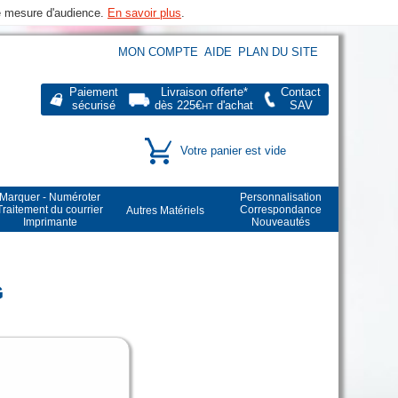
de mesure d'audience.
En savoir plus
.
MON COMPTE
AIDE
PLAN DU SITE
Paiement
Livraison offerte*
Contact
sécurisé
dès 225€
d'achat
SAV
HT
Votre panier est vide
Marquer - Numéroter
Personnalisation
Traitement du courrier
Correspondance
Autres Matériels
Imprimante
Nouveautés
G