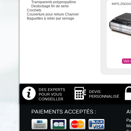
Transparents polypropylène
MPS 2500IX
Destockage fin de serie
Crochets
Couverture pour reliure Channel
Baguettes à relier par serrage
Voir
DES EXPERTS
DEVIS
POUR VOUS
PERSONNALISÉ
CONSEILLER
PAIEMENTS ACCEPTÉS :
A
Pa
Mo