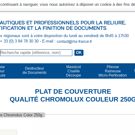
n continuant à naviguer, vous nous autorisez à déposer un cookie à des fins 
UTIQUES ET PROFESSIONNELS POUR LA RELIURE,
TIFICATION ET LA FINITION DE DOCUMENTS
 régionaux sont à votre disposition du lundi au vendredi de 8h45 à 17h30
 + 33 (0) 3 84 78 30 30
- E-mail :
use
Massicot
Plieuse
Destructeur
eur
Cisaille
Raineuse
de Documents
euse
Découpe
Micro-Perforation
PLAT DE COUVERTURE
QUALITÉ CHROMOLUX COULEUR 250
re Chromolux Color 250g