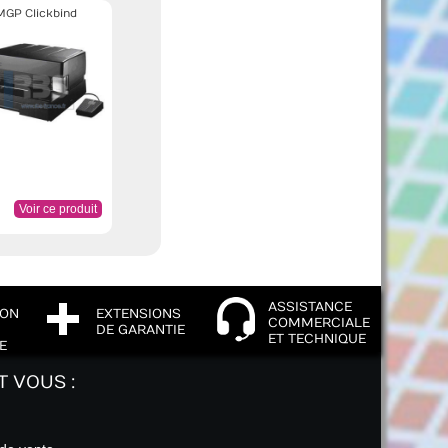
MGP Clickbind
Voir ce produit
ASSISTANCE
ION
EXTENSIONS
COMMERCIALE
DE GARANTIE
ET TECHNIQUE
E
T VOUS :