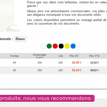
Parce que vos idées sont brillantes, mettez-les en valeur
glacée !
Idéaux pour vos présentations commerciales, ces plats 
uen élégance remarquée à tous vos documents reliés.
Les coloris disponibles permettent un mariage parfait de
avec la couverture de vos documents.
tionnée :
Blanc
Grammage
Format
Cdt
Prix HT
Prix TTC
en g/m²
10.45
A4
250
100
€
12.54
€
32.10
A3
250
100
€
38.52
€
produits, nous vous recommandons :