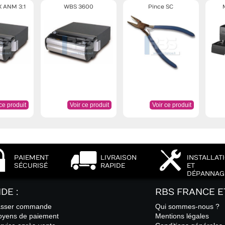
 ANM 3:1
WBS 3600
Pince SC
 ce produit
Voir ce produit
Voir ce produit
PAIEMENT
LIVRAISON
INSTALLAT
SÉCURISÉ
RAPIDE
ET
DÉPANNAG
IDE :
RBS FRANCE E
sser commande
Qui sommes-nous ?
yens de paiement
Mentions légales